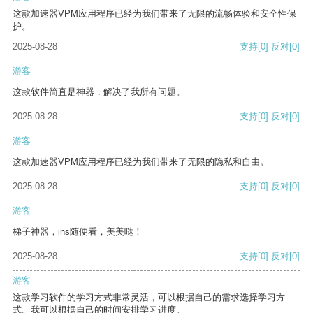
这款加速器VPM应用程序已经为我们带来了无限的流畅体验和安全性保
护。
2025-08-28
支持
[0]
反对
[0]
游客
这款软件简直是神器，解决了我所有问题。
2025-08-28
支持
[0]
反对
[0]
游客
这款加速器VPM应用程序已经为我们带来了无限的隐私和自由。
2025-08-28
支持
[0]
反对
[0]
游客
梯子神器，ins随便看，美美哒！
2025-08-28
支持
[0]
反对
[0]
游客
这款学习软件的学习方式非常灵活，可以根据自己的需求选择学习方
式。我可以根据自己的时间安排学习进度。