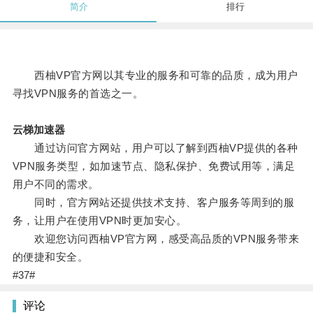
简介
排行
西柚VP官方网以其专业的服务和可靠的品质，成为用户
寻找VPN服务的首选之一。
云梯加速器
通过访问官方网站，用户可以了解到西柚VP提供的各种
VPN服务类型，如加速节点、隐私保护、免费试用等，满足
用户不同的需求。
同时，官方网站还提供技术支持、客户服务等周到的服
务，让用户在使用VPN时更加安心。
欢迎您访问西柚VP官方网，感受高品质的VPN服务带来
的便捷和安全。
#37#
评论