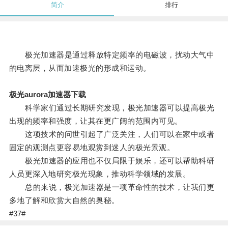
简介
排行
极光加速器是通过释放特定频率的电磁波，扰动大气中
的电离层，从而加速极光的形成和运动。
极光aurora加速器下载
科学家们通过长期研究发现，极光加速器可以提高极光
出现的频率和强度，让其在更广阔的范围内可见。
这项技术的问世引起了广泛关注，人们可以在家中或者
固定的观测点更容易地观赏到迷人的极光景观。
极光加速器的应用也不仅局限于娱乐，还可以帮助科研
人员更深入地研究极光现象，推动科学领域的发展。
总的来说，极光加速器是一项革命性的技术，让我们更
多地了解和欣赏大自然的奥秘。
#37#