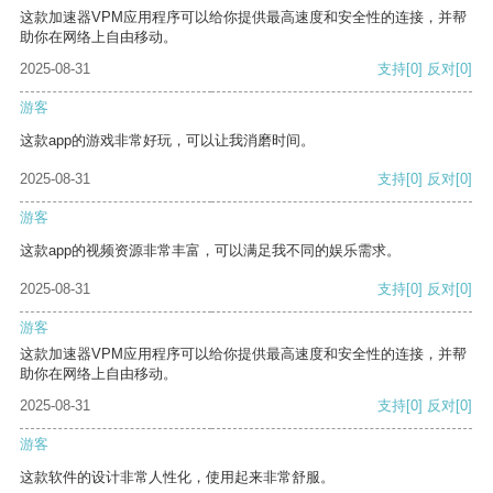
这款加速器VPM应用程序可以给你提供最高速度和安全性的连接，并帮
助你在网络上自由移动。
2025-08-31
支持
[0]
反对
[0]
游客
这款app的游戏非常好玩，可以让我消磨时间。
2025-08-31
支持
[0]
反对
[0]
游客
这款app的视频资源非常丰富，可以满足我不同的娱乐需求。
2025-08-31
支持
[0]
反对
[0]
游客
这款加速器VPM应用程序可以给你提供最高速度和安全性的连接，并帮
助你在网络上自由移动。
2025-08-31
支持
[0]
反对
[0]
游客
这款软件的设计非常人性化，使用起来非常舒服。