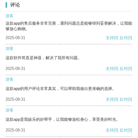
评论
游客
这款app的售后服务非常完善，遇到问题总是能够得到妥善解决，让我能
够放心购物。
2025-08-31
支持
[0]
反对
[0]
游客
这款软件简直是神器，解决了我所有问题。
2025-08-31
支持
[0]
反对
[0]
游客
这款app的用户评论非常真实，可以帮助我做出更准确的选择。
2025-08-31
支持
[0]
反对
[0]
游客
这款app是我娱乐的好帮手，让我能够放松身心，享受美好时光。
2025-08-31
支持
[0]
反对
[0]