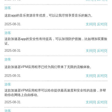
游客
这款app的音乐资源非常优质，可以让我尽情享受音乐的魅力。
2025-08-31
支持
[0]
反对
[0]
游客
这款加速器app的安全性有待提高，可以加强防护措施，比如增加双重验
证。
2025-08-31
支持
[0]
反对
[0]
游客
这款加速器VPM应用程序已经为我们带来了无限的流畅体验。
2025-08-31
支持
[0]
反对
[0]
游客
这款加速器VPM应用程序可以给你提供最高速度和安全性的连接，并帮
助你在网络上自由移动。
2025-08-31
支持
[0]
反对
[0]
游客