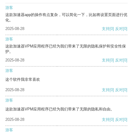
游客
这款加速器app的操作有点复杂，可以简化一下，比如将设置页面进行优
化。
2025-08-28
支持
[0]
反对
[0]
游客
这款加速器VPM应用程序已经为我们带来了无限的隐私保护和安全性保
护。
2025-08-28
支持
[0]
反对
[0]
游客
这个软件我非常喜欢
2025-08-28
支持
[0]
反对
[0]
游客
这款加速器VPM应用程序已经为我们带来了无限的隐私和自由。
2025-08-28
支持
[0]
反对
[0]
游客