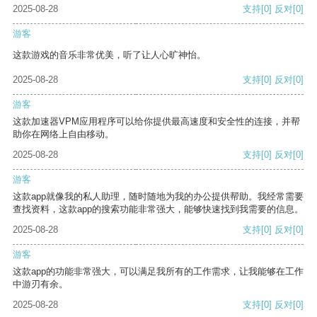
2025-08-28
支持
[0]
反对
[0]
游客
这款游戏的音乐非常优美，听了让人心旷神怡。
2025-08-28
支持
[0]
反对
[0]
游客
这款加速器VPM应用程序可以给你提供最高速度和安全性的连接，并帮
助你在网络上自由移动。
2025-08-28
支持
[0]
反对
[0]
游客
这款app就像我的私人助理，随时随地为我的办公提供帮助。我经常需要
查找资料，这款app的搜索功能非常强大，能够快速找到我需要的信息。
2025-08-28
支持
[0]
反对
[0]
游客
这款app的功能非常强大，可以满足我所有的工作需求，让我能够在工作
中游刃有余。
2025-08-28
支持
[0]
反对
[0]