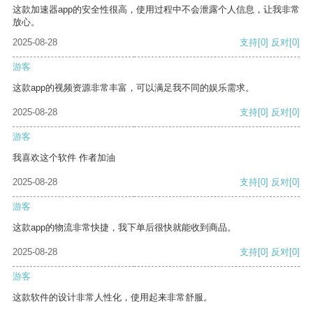
这款加速器app的安全性很高，使用过程中不会泄露个人信息，让我非常
放心。
2025-08-28
支持
[0]
反对
[0]
游客
这款app的视频资源非常丰富，可以满足我不同的娱乐需求。
2025-08-28
支持
[0]
反对
[0]
游客
我喜欢这个软件 作者加油
2025-08-28
支持
[0]
反对
[0]
游客
这款app的物流非常快捷，我下单后很快就能收到商品。
2025-08-28
支持
[0]
反对
[0]
游客
这款软件的设计非常人性化，使用起来非常舒服。