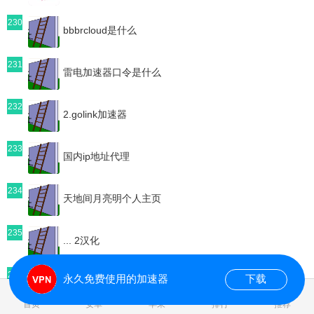
230
bbbrcloud是什么
231
雷电加速器口令是什么
232
2.golink加速器
233
国内ip地址代理
234
天地间月亮明个人主页
235
... 2汉化
236
永久免费使用的加速器
下载
加速器US
0.072066s
首页
安卓
苹果
排行
推荐