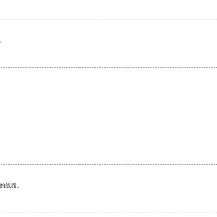
。
。
区的线路。