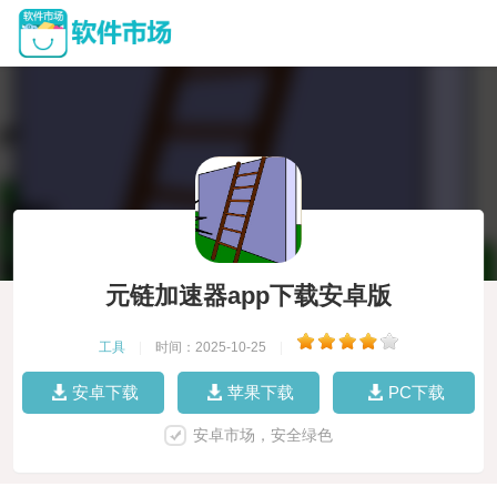
元链加速器app下载安卓版
工具
|
时间：2025-10-25
|
安卓下载
苹果下载
PC下载
安卓市场，安全绿色