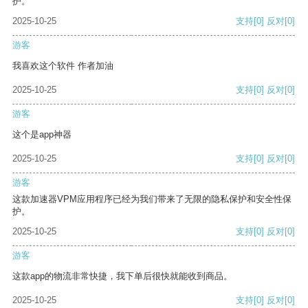
护。
2025-10-25
支持
[0]
反对
[0]
游客
我喜欢这个软件 作者加油
2025-10-25
支持
[0]
反对
[0]
游客
这个是app神器
2025-10-25
支持
[0]
反对
[0]
游客
这款加速器VPM应用程序已经为我们带来了无限的隐私保护和安全性保
护。
2025-10-25
支持
[0]
反对
[0]
游客
这款app的物流非常快捷，我下单后很快就能收到商品。
2025-10-25
支持
[0]
反对
[0]