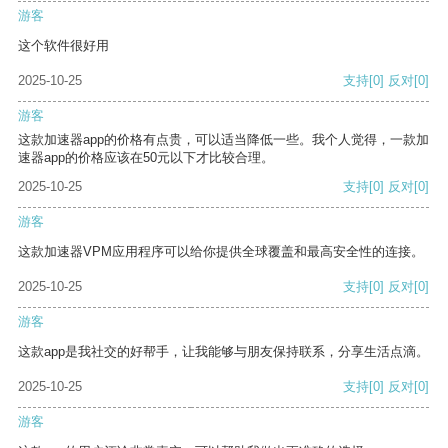
游客
这个软件很好用
2025-10-25
支持
[0]
反对
[0]
游客
这款加速器app的价格有点贵，可以适当降低一些。我个人觉得，一款加
速器app的价格应该在50元以下才比较合理。
2025-10-25
支持
[0]
反对
[0]
游客
这款加速器VPM应用程序可以给你提供全球覆盖和最高安全性的连接。
2025-10-25
支持
[0]
反对
[0]
游客
这款app是我社交的好帮手，让我能够与朋友保持联系，分享生活点滴。
2025-10-25
支持
[0]
反对
[0]
游客