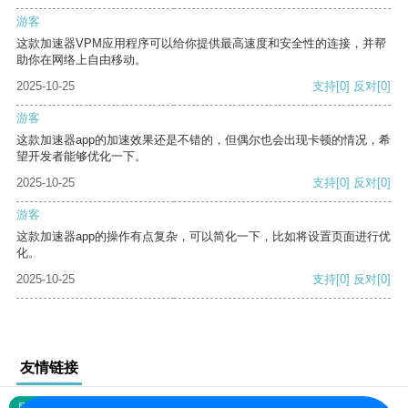
游客
这款加速器VPM应用程序可以给你提供最高速度和安全性的连接，并帮
助你在网络上自由移动。
2025-10-25
支持
[0]
反对
[0]
游客
这款加速器app的加速效果还是不错的，但偶尔也会出现卡顿的情况，希
望开发者能够优化一下。
2025-10-25
支持
[0]
反对
[0]
游客
这款加速器app的操作有点复杂，可以简化一下，比如将设置页面进行优
化。
2025-10-25
支持
[0]
反对
[0]
友情链接