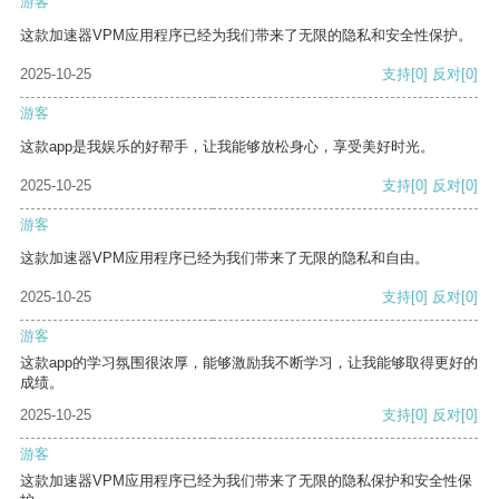
游客
这款加速器VPM应用程序已经为我们带来了无限的隐私和安全性保护。
2025-10-25
支持
[0]
反对
[0]
游客
这款app是我娱乐的好帮手，让我能够放松身心，享受美好时光。
2025-10-25
支持
[0]
反对
[0]
游客
这款加速器VPM应用程序已经为我们带来了无限的隐私和自由。
2025-10-25
支持
[0]
反对
[0]
游客
这款app的学习氛围很浓厚，能够激励我不断学习，让我能够取得更好的
成绩。
2025-10-25
支持
[0]
反对
[0]
游客
这款加速器VPM应用程序已经为我们带来了无限的隐私保护和安全性保