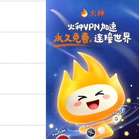
支持
[0]
反对
[0]
支持
[0]
反对
[0]
支持
[0]
反对
[0]
支持
[0]
反对
[0]