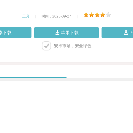
工具
|
时间：2025-09-27
|
卓下载
苹果下载
安卓市场，安全绿色
。