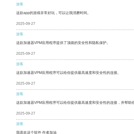
游客
这款app的游戏非常好玩，可以让我消磨时间。
2025-09-27
游客
这款加速器VPM应用程序提供了顶级的安全性和隐私保护。
2025-09-27
游客
这款加速器VPM应用程序可以给你提供最高速度和安全性的连接。
2025-09-27
游客
这款加速器VPM应用程序可以给你提供最高速度和安全性的连接，并帮助
2025-09-27
游客
我喜欢这个软件 作者加油