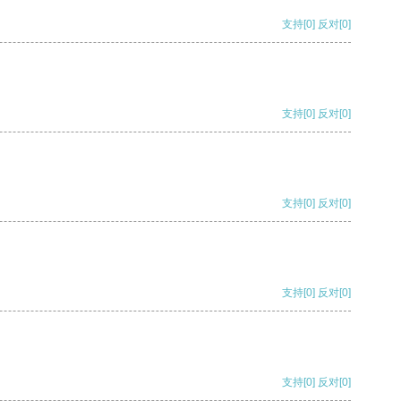
支持
[0]
反对
[0]
支持
[0]
反对
[0]
支持
[0]
反对
[0]
支持
[0]
反对
[0]
支持
[0]
反对
[0]