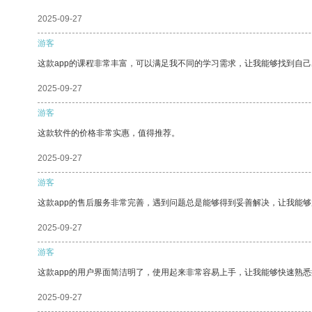
2025-09-27
游客
这款app的课程非常丰富，可以满足我不同的学习需求，让我能够找到自
2025-09-27
游客
这款软件的价格非常实惠，值得推荐。
2025-09-27
游客
这款app的售后服务非常完善，遇到问题总是能够得到妥善解决，让我能
2025-09-27
游客
这款app的用户界面简洁明了，使用起来非常容易上手，让我能够快速熟悉
2025-09-27