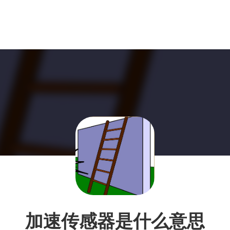
加速传感器是什么意思