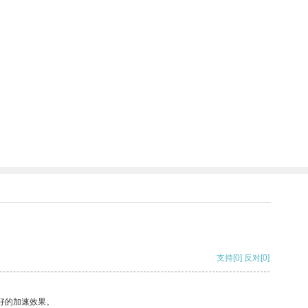
支持
[0]
反对
[0]
好的加速效果。