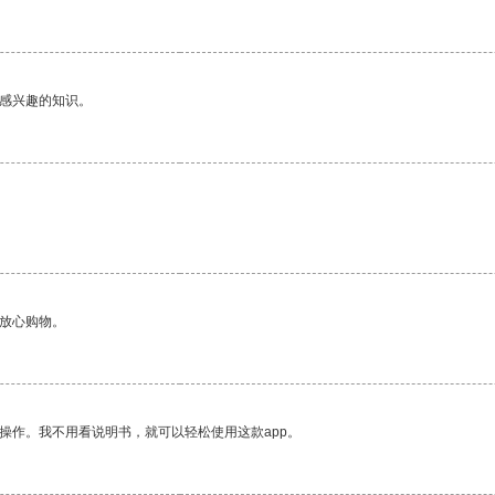
己感兴趣的知识。
够放心购物。
操作。我不用看说明书，就可以轻松使用这款app。