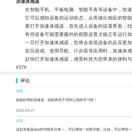
加速体感器
在智能手机、平板电脑、智能手表等设备中，加速
它可以感知设备的运动状态，从而做出相应的智能
要打开加速体感器，首先进入设备的设置界面，找到“
有些设备可能需要额外的权限设置才能正常运行加
一旦打开加速体感器，您将会发现设备的反应更加
在玩游戏、使用导航、计步器等应用时，加速体感
赶快打开加速体感器，感受科技为您带来的便利与
#37#
评论
游客
超级好用的加速器，妈妈再也不用担心我的学习啦！
2025-09-27
游客
这款加速器app的功能有点单一，可以增加一些新功能。比如，可以增加