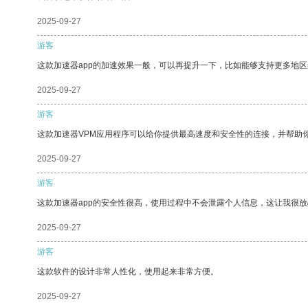
2025-09-27
游客
这款加速器app的加速效果一般，可以再提升一下，比如能够支持更多地
2025-09-27
游客
这款加速器VPM应用程序可以给你提供最高速度和安全性的连接，并帮助
2025-09-27
游客
这款加速器app的安全性很高，使用过程中不会泄露个人信息，这让我很
2025-09-27
游客
这款软件的设计非常人性化，使用起来非常方便。
2025-09-27