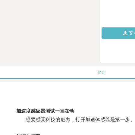
安
简介
加速度感应器测试一直在动
想要感受科技的魅力，打开加速体感器是第一步