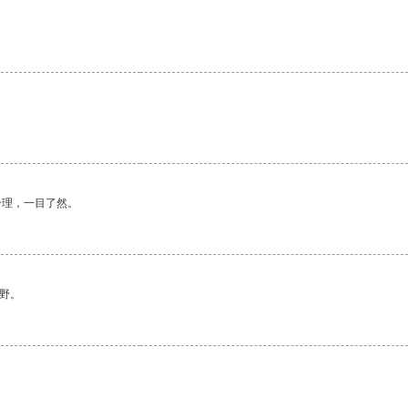
合理，一目了然。
野。