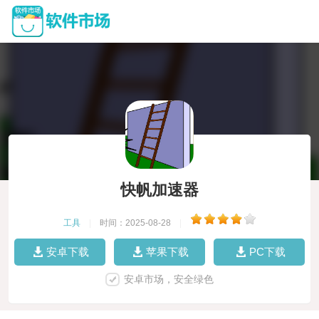
快帆加速器
工具
|
时间：2025-08-28
|
安卓下载
苹果下载
PC下载
安卓市场，安全绿色