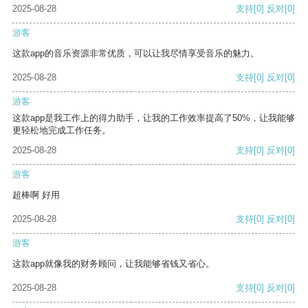
2025-08-28
支持
[0]
反对
[0]
游客
这款app的音乐资源非常优质，可以让我尽情享受音乐的魅力。
2025-08-28
支持
[0]
反对
[0]
游客
这款app是我工作上的得力助手，让我的工作效率提高了50%，让我能够
更轻松地完成工作任务。
2025-08-28
支持
[0]
反对
[0]
游客
超棒啊 好用
2025-08-28
支持
[0]
反对
[0]
游客
这款app就像我的财务顾问，让我能够省钱又省心。
2025-08-28
支持
[0]
反对
[0]