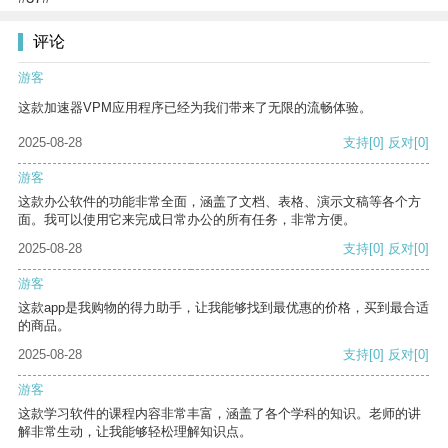
评论
游客
这款加速器VPM应用程序已经为我们带来了无限的流畅体验。
2025-08-28
支持
[0]
反对
[0]
游客
这款办公软件的功能非常全面，涵盖了文档、表格、演示文稿等各个方
面。我可以使用它来完成日常办公的所有任务，非常方便。
2025-08-28
支持
[0]
反对
[0]
游客
这款app是我购物的得力助手，让我能够找到最优惠的价格，买到最合适
的商品。
2025-08-28
支持
[0]
反对
[0]
游客
这款学习软件的课程内容非常丰富，涵盖了各个学科的知识。老师的讲
解非常生动，让我能够轻松理解知识点。