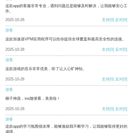
这款app的客服非常专业，遇到问题总是能够及时解决，让我能够安心工
作。
2025-10-28
支持
[0]
反对
[0]
游客
这款加速器VPM应用程序可以给你提供全球覆盖和最高安全性的连接。
2025-10-28
支持
[0]
反对
[0]
游客
这款游戏的音乐非常优美，听了让人心旷神怡。
2025-10-28
支持
[0]
反对
[0]
游客
梯子神器，ins随便看，美美哒！
2025-10-28
支持
[0]
反对
[0]
游客
这款app的学习氛围很浓厚，能够激励我不断学习，让我能够取得更好的
成绩。