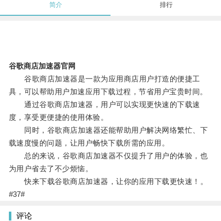
简介
排行
谷歌商店加速器官网
谷歌商店加速器是一款为应用商店用户打造的便捷工
具，可以帮助用户加速应用下载过程，节省用户宝贵时间。
通过谷歌商店加速器，用户可以实现更快速的下载速
度，享受更便捷的使用体验。
同时，谷歌商店加速器还能帮助用户解决网络繁忙、下
载速度慢的问题，让用户畅快下载所需的应用。
总的来说，谷歌商店加速器不仅提升了用户的体验，也
为用户省去了不少烦恼。
快来下载谷歌商店加速器，让你的应用下载更快速！。
#37#
评论