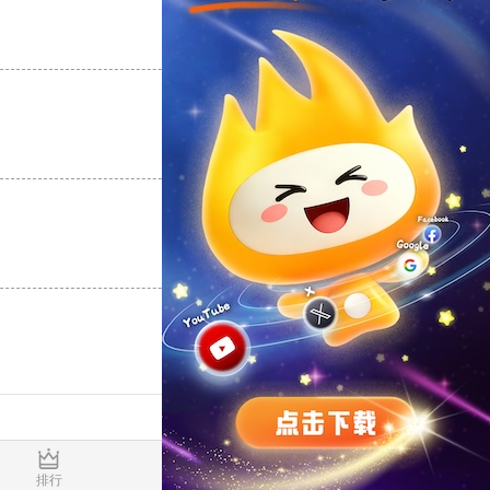
支持
[0]
反对
[0]
支持
[0]
反对
[0]
支持
[0]
反对
[0]
0.018308s
排行
推荐