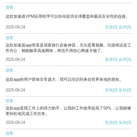
游客
这款加速器VPM应用程序可以给你提供全球覆盖和最高安全性的连接。
2025-09-24
支持
[0]
反对
[0]
游客
这款加速器app简直是居家旅行必备神器，无论是看视频、玩游戏还是工
作办公，都能畅享高速网络，再也不用担心网速卡顿了。
2025-09-24
支持
[0]
反对
[0]
游客
这款app的用户群体非常庞大，我可以结识到来自世界各地的朋友。
2025-09-24
支持
[0]
反对
[0]
游客
这款app是我工作上的得力助手，让我的工作效率提高了50%，让我能够
更轻松地完成工作任务。
2025-09-24
支持
[0]
反对
[0]
游客