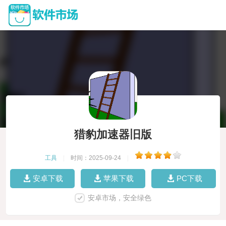
猎豹加速器旧版
工具
|
时间：2025-09-24
|
安卓下载
苹果下载
PC下载
安卓市场，安全绿色