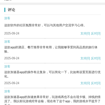
评论
游客
这款软件的社区氛围非常好，可以与其他用户交流学习心得。
2025-09-24
支持
[0]
反对
[0]
游客
这款app的酒店、餐厅推荐非常有用，让我能够享受到高品质的旅行体
验。
2025-09-24
支持
[0]
反对
[0]
游客
这款加速器app的操作有点复杂，可以简化一下，比如将设置页面进行优
化。
2025-09-24
支持
[0]
反对
[0]
游客
这款加速器app的加速效果非常好，玩游戏再也不会出现卡顿、掉线的情
况了。我以前玩游戏经常会输，现在有了这个app，我的游戏水平提升了