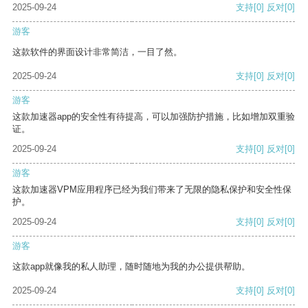
2025-09-24
支持
[0]
反对
[0]
游客
这款软件的界面设计非常简洁，一目了然。
2025-09-24
支持
[0]
反对
[0]
游客
这款加速器app的安全性有待提高，可以加强防护措施，比如增加双重验
证。
2025-09-24
支持
[0]
反对
[0]
游客
这款加速器VPM应用程序已经为我们带来了无限的隐私保护和安全性保
护。
2025-09-24
支持
[0]
反对
[0]
游客
这款app就像我的私人助理，随时随地为我的办公提供帮助。
2025-09-24
支持
[0]
反对
[0]