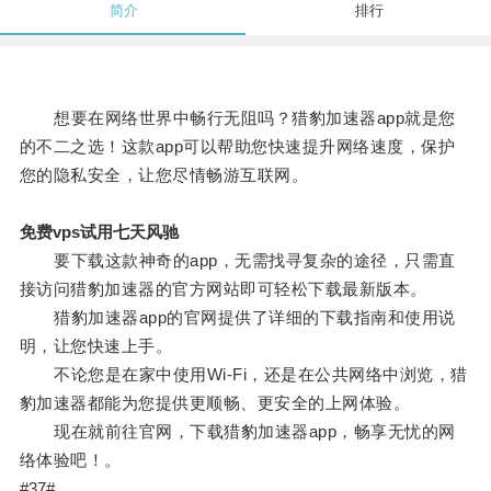
简介
排行
想要在网络世界中畅行无阻吗？猎豹加速器app就是您
的不二之选！这款app可以帮助您快速提升网络速度，保护
您的隐私安全，让您尽情畅游互联网。
免费vps试用七天风驰
要下载这款神奇的app，无需找寻复杂的途径，只需直
接访问猎豹加速器的官方网站即可轻松下载最新版本。
猎豹加速器app的官网提供了详细的下载指南和使用说
明，让您快速上手。
不论您是在家中使用Wi-Fi，还是在公共网络中浏览，猎
豹加速器都能为您提供更顺畅、更安全的上网体验。
现在就前往官网，下载猎豹加速器app，畅享无忧的网
络体验吧！。
#37#