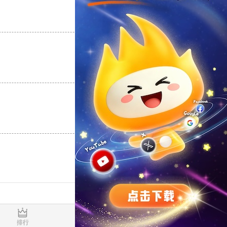
支持
[0]
反对
[0]
支持
[0]
反对
[0]
支持
[0]
反对
[0]
0.017350s
排行
推荐